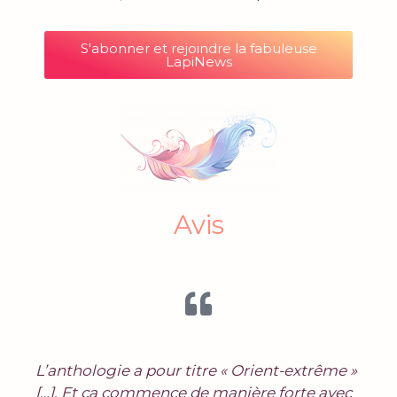
S'abonner et rejoindre la fabuleuse
LapiNews
Avis
L’anthologie a pour titre « Orient-extrême »
[…]. Et ça commence de manière forte avec